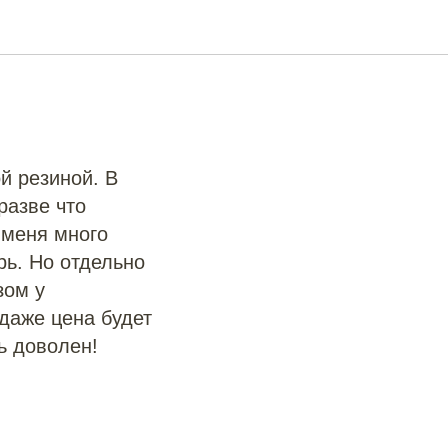
й резиной. В
разве что
 меня много
рь. Но отдельно
зом у
 даже цена будет
нь доволен!